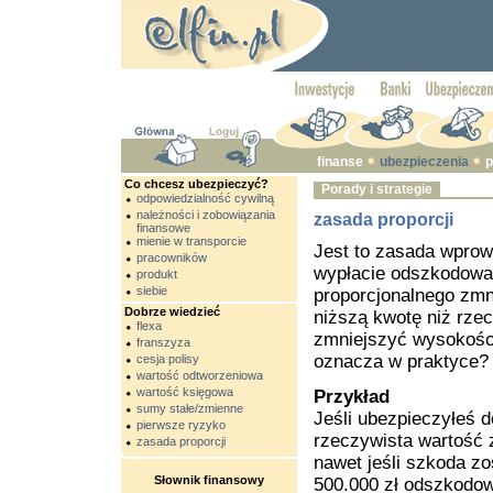
finanse
ubezpieczenia
p
Co chcesz ubezpieczyć?
Porady i strategie
odpowiedzialność cywilną
należności i zobowiązania
zasada proporcji
finansowe
mienie w transporcie
Jest to zasada wprow
pracowników
wypłacie odszkodowan
produkt
siebie
proporcjonalnego zmni
Dobrze wiedzieć
niższą kwotę niż rzec
flexa
zmniejszyć wysokości
franszyza
oznacza w praktyce?
cesja polisy
wartość odtworzeniowa
wartość księgowa
Przykład
sumy stałe/zmienne
Jeśli ubezpieczyłeś d
pierwsze ryzyko
rzeczywista wartość 
zasada proporcji
nawet jeśli szkoda z
Słownik finansowy
500.000 zł odszkodow