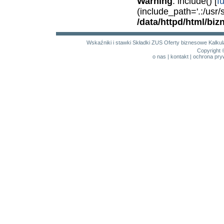
Warning
: include() [
f
(include_path='.:/usr/
/data/httpd/html/bi
Wskaźniki i stawki
Składki ZUS
Oferty biznesowe
Kalku
Copyright 
o nas
|
kontakt
|
ochrona pry