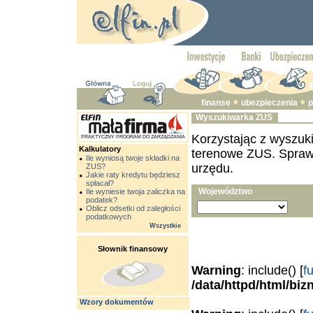
finanse
ubezpieczenia
p
Wyszukiwarka ZUS
Korzystając z wyszuki
PRAKTYCZNY PROGRAM DO ZARZĄDZANIA
Kalkulatory
terenowe ZUS. Sprawdź
Ile wyniosą twoje składki na
urzędu.
ZUS?
Jakie raty kredytu będziesz
spłacał?
Województwo
Ile wyniesie twoja zaliczka na
podatek?
Oblicz odsetki od zaległości
podatkowych
Wszystkie
Słownik finansowy
Warning
: include() [
f
/data/httpd/html/bi
Wzory dokumentów