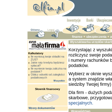
finanse
ubezpieczenia
p
Wyszukiwarka urzędów skar
Korzystając z wyszuk
PRAKTYCZNY PROGRAM DO ZARZĄDZANIA
Kalkulatory
rozliczysz swoje poda
Ile wyniosą twoje składki na
i numery rachunków 
ZUS?
Jakie raty kredytu będziesz
podatków.
spłacał?
Ile wyniesie twoja zaliczka na
podatek?
Wybierz w oknie wysz
Oblicz odsetki od zaległości
podatkowych
a system znajdzie wł
Wszystkie
siedziby Twojej firmy
Słownik finansowy
Dla firm - dużych po
skarbowe, przygotow
specjalnych.
Wzory dokumentów
Województwo