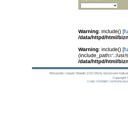
Warning
: include() [
f
/data/httpd/html/bi
Warning
: include() [
f
(include_path='.:/usr/
/data/httpd/html/bi
Wskaźniki i stawki
Składki ZUS
Oferty biznesowe
Kalku
Copyright 
o nas
|
kontakt
|
ochrona pry