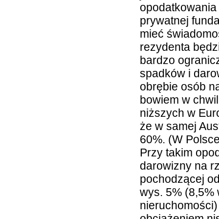
opodatkowania 
prywatnej fundac
mieć świadomoś
rezydenta będz
bardzo ogranicz
spadków i daro
obrębie osób na
bowiem w chwili
niższych w Eur
że w samej Aus
60%. (W Polsce
Przy takim opo
darowizny na rz
pochodzącej od
wys. 5% (8,5%
nieruchomości)
obciążeniem nis