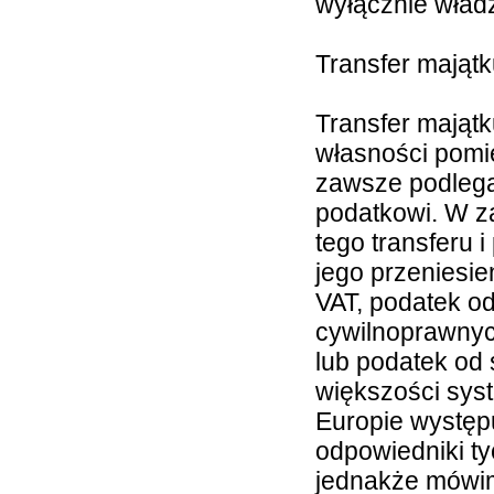
wyłącznie wła
Transfer mająt
Transfer majątk
własności pomi
zawsze podlega
podatkowi. W z
tego transferu 
jego przeniesie
VAT, podatek o
cywilnoprawny
lub podatek od
większości sy
Europie występu
odpowiedniki t
jednakże mówi