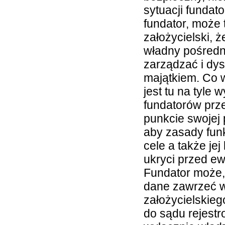
sytuacji fundato
fundator, może 
założycielski, ż
władny pośredn
zarządzać i dy
majątkiem. Co w
jest tu na tyle 
fundatorów prz
punkcie swojej 
aby zasady funk
cele a także jej
ukryci przed e
Fundator może,
dane zawrzeć w
założycielskiego
do sądu rejestr