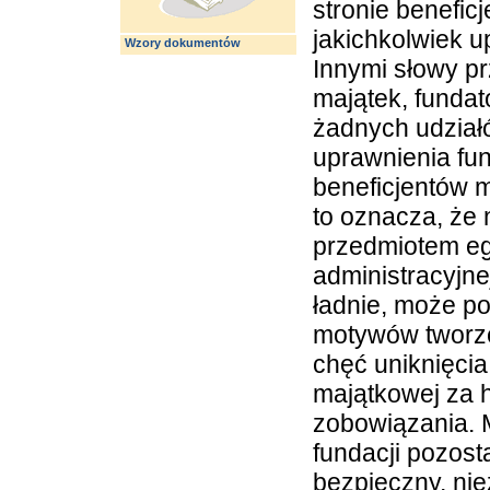
stronie benefic
jakichkolwiek 
Wzory dokumentów
Innymi słowy pr
majątek, fundat
żadnych udział
uprawnienia fun
beneficjentów m
to oznacza, że
przedmiotem eg
administracyjne
ładnie, może p
motywów tworzen
chęć uniknięcia
majątkowej za 
zobowiązania. 
fundacji pozost
bezpieczny, nie