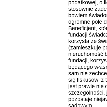
podatkowej, o i
stosownie zade
bowiem świadomo
ogromne pole 
Beneficjent, któ
fundacji świad
korzysta ze św
(zamieszkuje p
nieruchomość 
fundacji, korz
będącego własnoś
sam nie zechce
się fiskusowi z
jest prawie nie
szczególności, 
pozostaje nieja
sądowym.