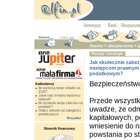
finanse
ubezpieczenia
p
Porady i strategie
Jak skutecznie zabez
następcom prawnym 
podatkowym?
PRAKTYCZNY PROGRAM DO ZARZĄDZANIA
Bezpieczeństw
Kalkulatory
Ile wyniosą twoje składki na
ZUS?
Jakie raty kredytu będziesz
Przede wszystk
spłacał?
Ile wyniesie twoja zaliczka na
podatek?
uwadze, że odmi
Oblicz odsetki od zaległości
podatkowych
kapitałowych, p
Wszystkie
wniesienie do n
Słownik finansowy
powstania po st