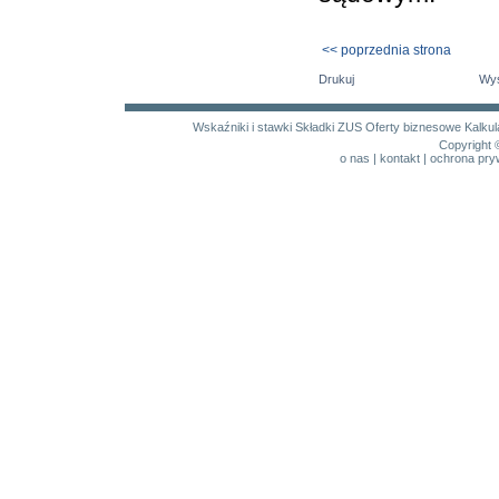
<< poprzednia strona
Drukuj
Wyś
Wskaźniki i stawki
Składki ZUS
Oferty biznesowe
Kalku
Copyright 
o nas
|
kontakt
|
ochrona pry