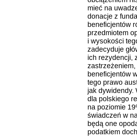
mieć na uwadze 
donacje z fundac
beneficjentów 
przedmiotem op
i wysokości te
zadecyduje głó
ich rezydencji,
zastrzeżeniem, 
beneficjentów 
tego prawo aust
jak dywidendy. 
dla polskiego 
na poziomie 1
świadczeń w nat
będą one opod
podatkiem doc