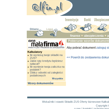
finanse
ubezpieczenia
p
Pobieranie wzorów dokumen
Aby pobrać dokument
zaloguj s
PRAKTYCZNY PROGRAM DO ZARZĄDZANIA
Kalkulatory
Ile wyniosą twoje składki na
<< Powrót do zestawienia dok
ZUS?
Jakie raty kredytu będziesz
spłacał?
Ile wyniesie twoja zaliczka na
podatek?
Oblicz odsetki od zaległości
podatkowych
Wszystkie
Wzory dokumentów
Wskaźniki i stawki
Składki ZUS
Oferty biznesowe
Kalku
Copyright 
o nas
|
kontakt
|
ochrona pry